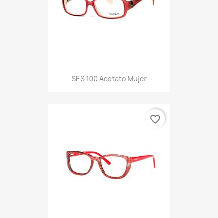
SES 100 Acetato Mujer
favorite_border