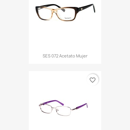
SES 072 Acetato Mujer
favorite_border