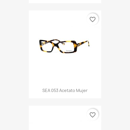
favorite_border
SEA 053 Acetato Mujer
favorite_border