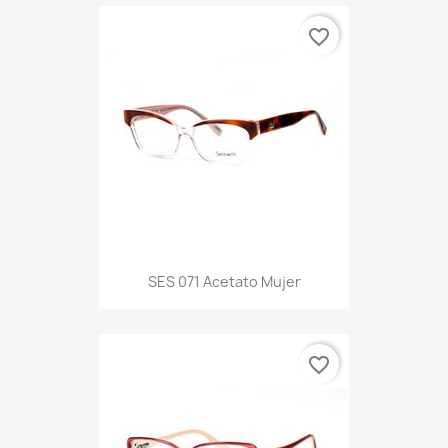
favorite_border
SES 071 Acetato Mujer
favorite_border