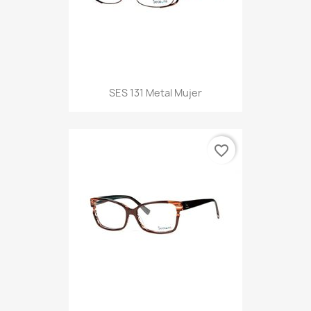
SES 131 Metal Mujer
favorite_border