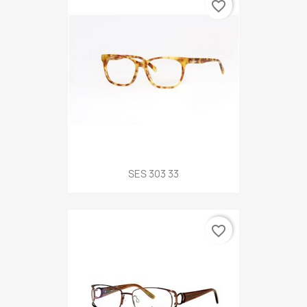
favorite_border
SES 303 33
favorite_border