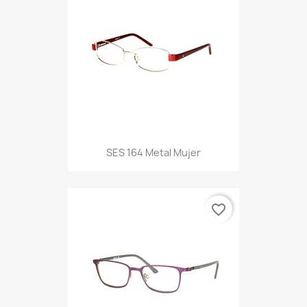
SES 164 Metal Mujer
favorite_border