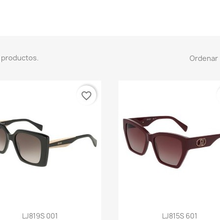
 productos.
Ordenar 
favorite_border
Vista rápida
Vista rápida


LJ819S 001
LJ815S 601