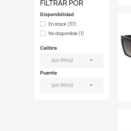
FILTRAR POR
Disponibilidad
En stock
(37)
No disponible
(1)
Calibre

(sin filtro)
Puente

(sin filtro)