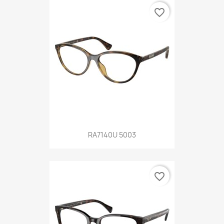
favorite_border
RA7140U 5003
favorite_border