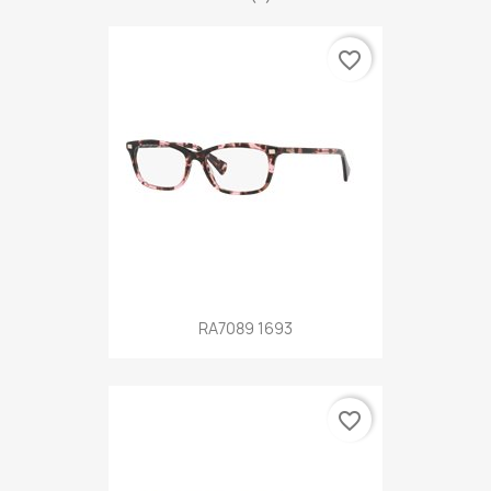
favorite_border
RA7089 1693
favorite_border