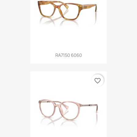
RA7150 6060
favorite_border