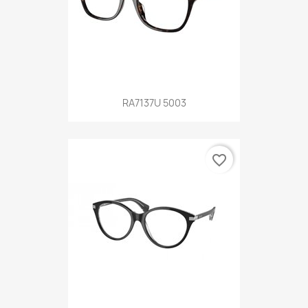
RA7137U 5003
favorite_border