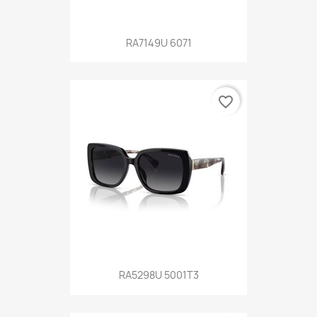
RA7149U 6071
favorite_border
RA5298U 5001T3