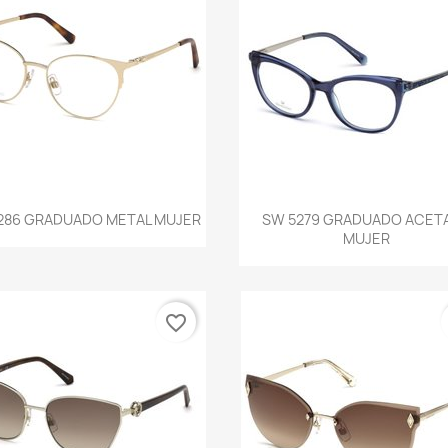
Vista rápida
Vista rápida


286 GRADUADO METAL MUJER
SW 5279 GRADUADO ACET
MUJER
favorite_border