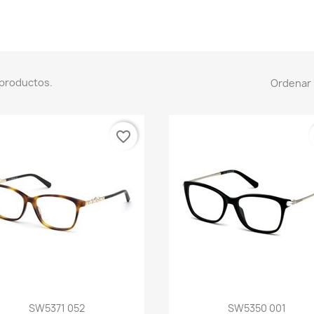
 productos.
Ordenar 
favorite_border
Vista rápida
Vista rápida


SW5371 052
SW5350 001