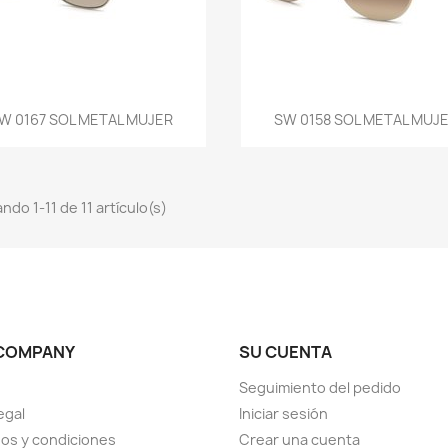
Vista rápida
Vista rápida


W 0167 SOL METAL MUJER
SW 0158 SOL METAL MUJ
ndo 1-11 de 11 artículo(s)
COMPANY
SU CUENTA
Seguimiento del pedido
egal
Iniciar sesión
os y condiciones
Crear una cuenta