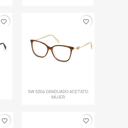
favorite_border
favorite_border
Vista rápida

SW 5304 GRADUADO ACETATO
MUJER
favorite_border
favorite_border