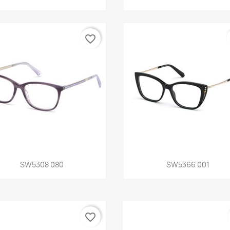
favorite_border
Vista rápida
Vista rápida


SW5308 080
SW5366 001
favorite_border