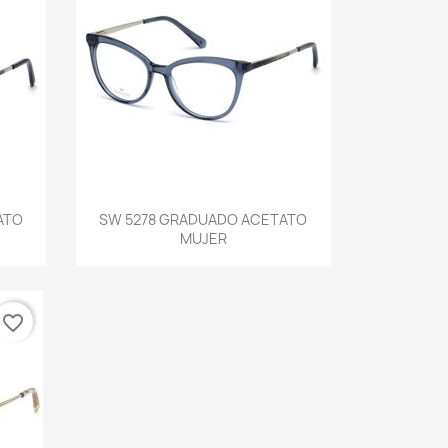
Vista rápida

ATO
SW 5278 GRADUADO ACETATO
MUJER
favorite_border