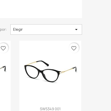

por:
Elegir
favorite_border
favorite_border
Vista rápida

SW5349 001