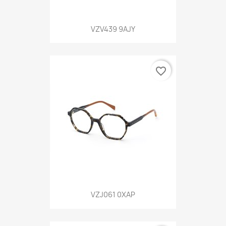
VZV439 9AJY
favorite_border
VZJ061 0XAP