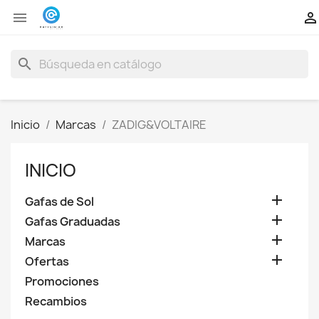


search
Inicio
Marcas
ZADIG&VOLTAIRE
INICIO

Gafas de Sol

Gafas Graduadas

Marcas

Ofertas
Promociones
Recambios