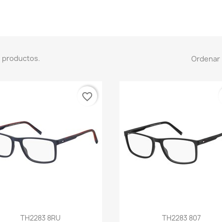
 productos.
Ordenar 
favorite_border
Vista rápida
Vista rápida


TH2283 8RU
TH2283 807