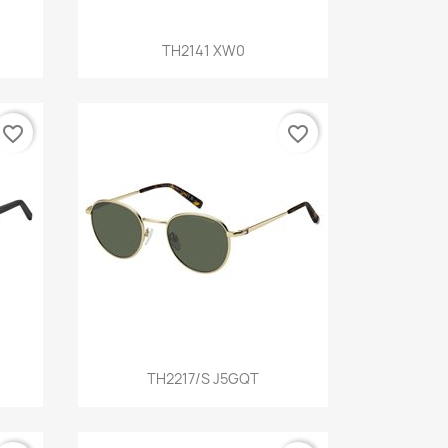
Vista rápida

TH2141 XW0
favorite_border
favorite_border
Vista rápida

TH2217/S J5GQT