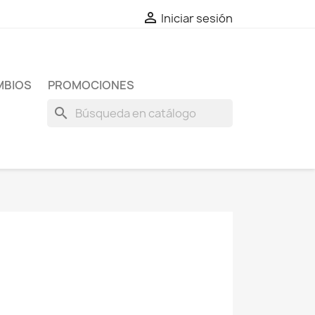

Iniciar sesión
MBIOS
PROMOCIONES
search