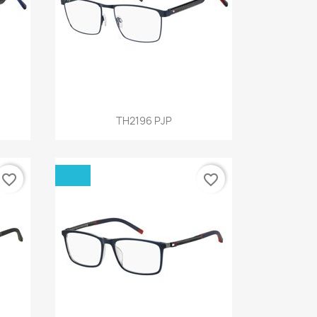
Vista rápida

TH2196 PJP
favorite_border
favorite_border