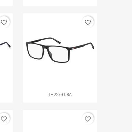
favorite_border
favorite_border
Vista rápida

TH2279 08A
favorite_border
favorite_border