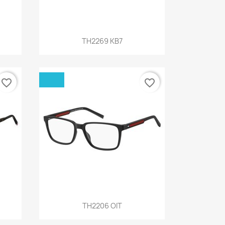
Vista rápida

TH2269 KB7
favorite_border
favorite_border
Vista rápida

TH2206 OIT