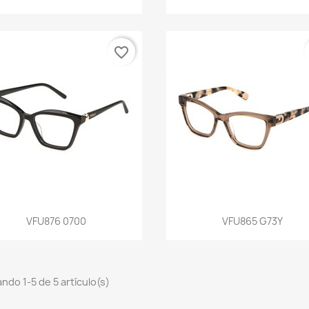
favorite_border
Vista rápida
Vista rápida


VFU876 0700
VFU865 G73Y
ndo 1-5 de 5 artículo(s)