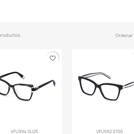
productos.
Ordenar 
favorite_border
Vista rápida
Vista rápida


VFU994 0U25
VFU992 0700