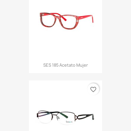
SES 185 Acetato Mujer
favorite_border