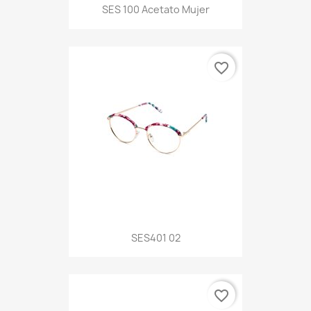
SES 100 Acetato Mujer
favorite_border
SES401 02
favorite_border