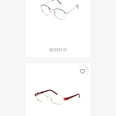
SES397 01
favorite_border