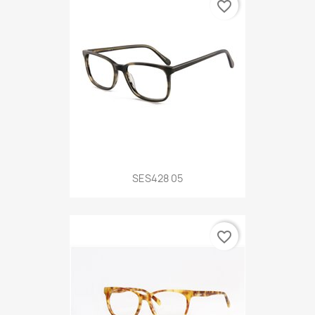
favorite_border
SES428 05
favorite_border