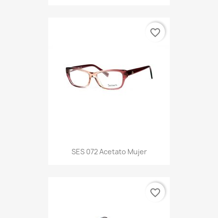
favorite_border
SES 072 Acetato Mujer
favorite_border