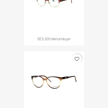
SES 205 Metal Mujer
favorite_border