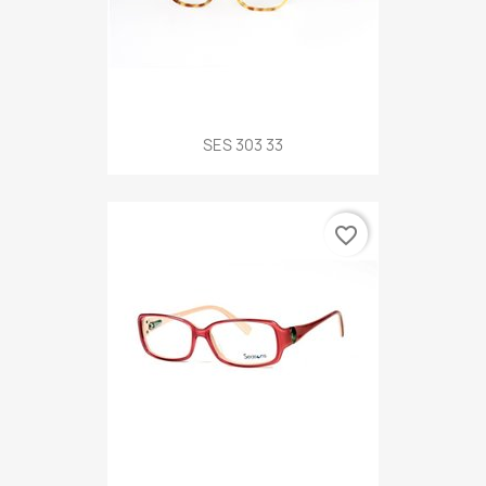
SES 303 33
favorite_border