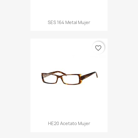
SES 164 Metal Mujer
favorite_border
HE20 Acetato Mujer