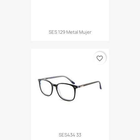
SES 129 Metal Mujer
favorite_border
SES434 33