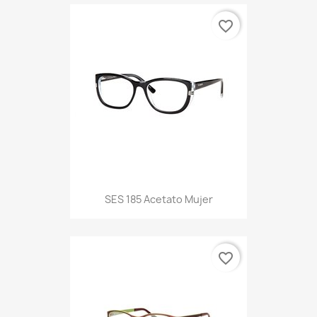
favorite_border
SES 185 Acetato Mujer
favorite_border