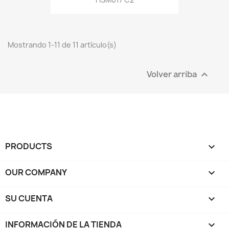
Mostrando 1-11 de 11 artículo(s)
Volver arriba

PRODUCTS

OUR COMPANY

SU CUENTA

INFORMACIÓN DE LA TIENDA
keyboard_arrow_down