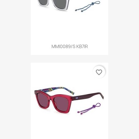
MMI0089/S KB7IR
favorite_border