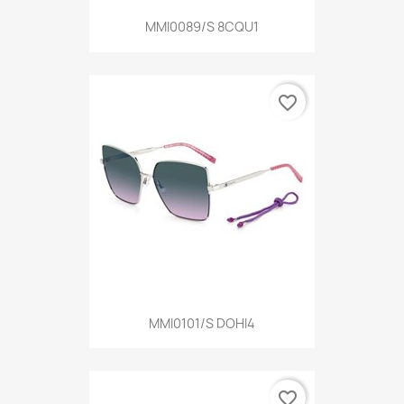
MMI0089/S 8CQU1
favorite_border
MMI0101/S DOHI4
favorite_border