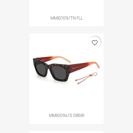
MMI0109/TN FLL
favorite_border
MMI0094/S 086IR