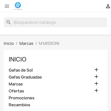


search
Inicio
Marcas
M MISSONI
INICIO

Gafas de Sol

Gafas Graduadas

Marcas

Ofertas
Promociones
Recambios