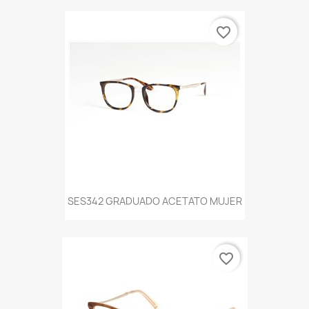
favorite_border
SES342 GRADUADO ACETATO MUJER
favorite_border