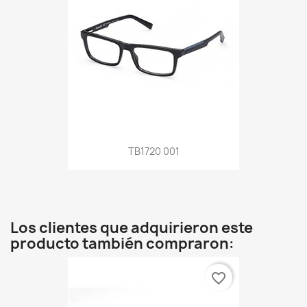
TB1720 001
Los clientes que adquirieron este
producto también compraron:
favorite_border