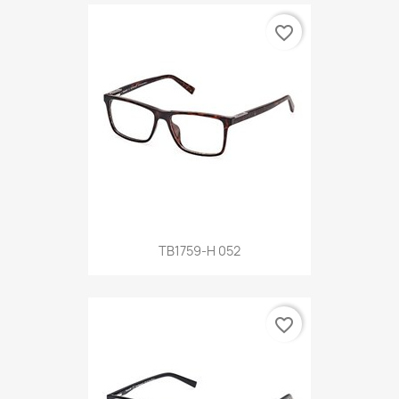
favorite_border
TB1759-H 052
favorite_border