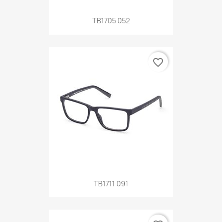
TB1705 052
favorite_border
TB1711 091