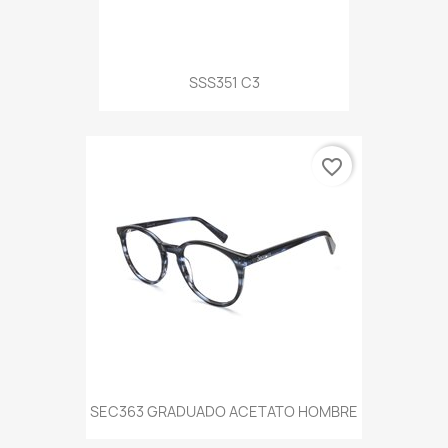
SSS351 C3
favorite_border
SEC363 GRADUADO ACETATO HOMBRE