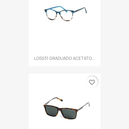
LO5031 GRADUADO ACETATO...
favorite_border