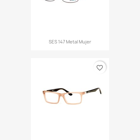
SES 147 Metal Mujer
favorite_border