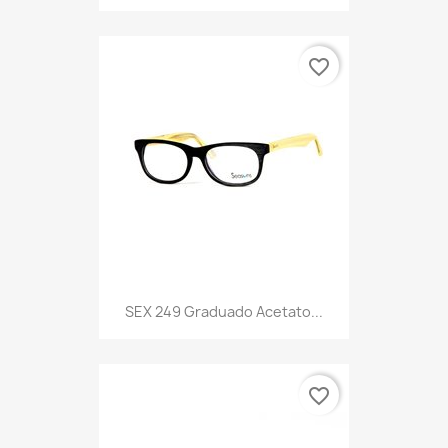
favorite_border
SEX 249 Graduado Acetato...
favorite_border