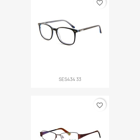
favorite_border
SES434 33
favorite_border