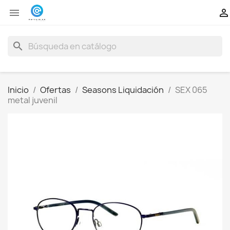


search
Inicio
Ofertas
Seasons Liquidación
SEX 065
metal juvenil