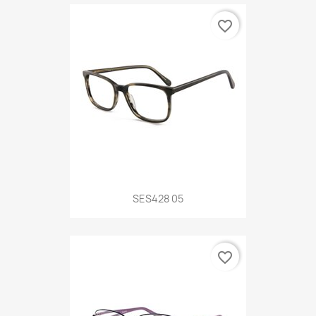
favorite_border
SES428 05
favorite_border