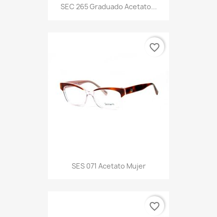
SEC 265 Graduado Acetato...
favorite_border
SES 071 Acetato Mujer
favorite_border