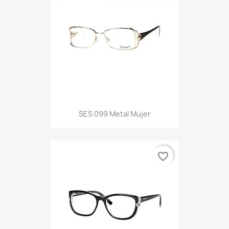
SES 099 Metal Mujer
favorite_border