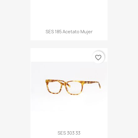
SES 185 Acetato Mujer
favorite_border
SES 303 33