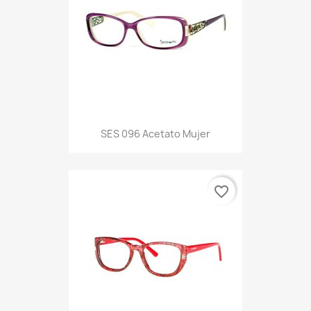
SES 096 Acetato Mujer
favorite_border