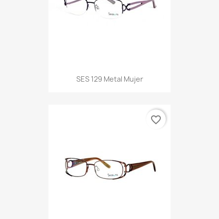
SES 129 Metal Mujer
favorite_border