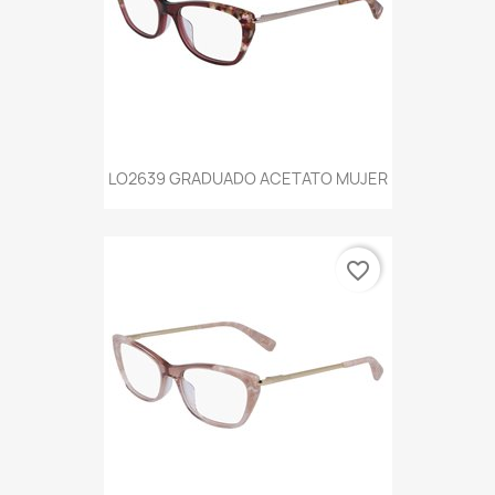
LO2639 GRADUADO ACETATO MUJER
favorite_border