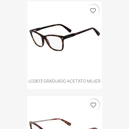
favorite_border
LO2613 GRADUADO ACETATO MUJER
favorite_border